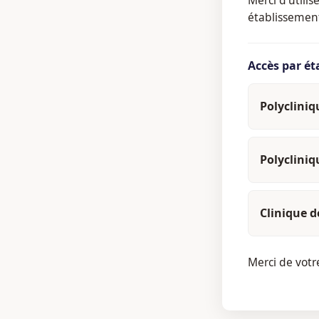
établissemen
Accès par é
Polyclini
Polyclini
Clinique d
Merci de vot