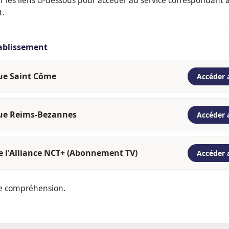
t.
tablissement
que Saint Côme
Accéder 
que Reims-Bezannes
Accéder 
e l'Alliance NCT+ (Abonnement TV)
Accéder 
re compréhension.