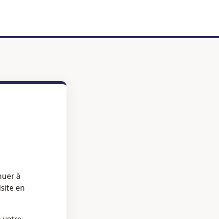
nuer à
isite en
à votre